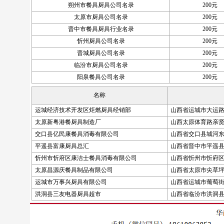
朔州市餐具厨具公司名录
200元
太原市厨具公司名录
200元
晋中市餐具厨具行业名录
200元
忻州厨具公司名录
200元
晋城厨具公司名录
200元
临汾市厨具公司名录
200元
阳泉餐具公司名录
200元
名称
运城经济技术开发区炬燃厨具经销部
山西省运城市大运路
太原新粤港餐厨具制造厂
山西太原体育路亲贤
交口县亿民康餐具消毒有限公司
山西省交口县城河
平遥县富康厨具总汇
山西省晋中市平遥县
忻州市忻府区康洁士餐具消毒有限公司
山西省忻州市忻府区
太原昌源庆餐具制品有限公司
山西省太原市尖草坪
运城市万事兴厨具有限公司
山西省运城市葡萄
洪洞县三友电器厨具超市
山西省临汾市洪洞县