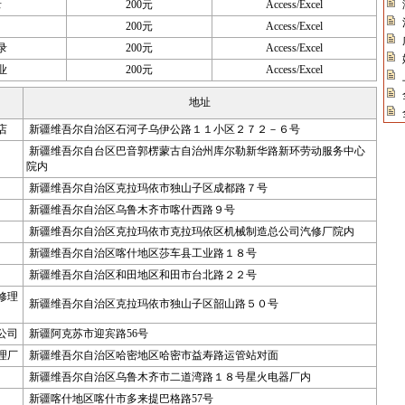
录
200元
Access/Excel
200元
Access/Excel
录
200元
Access/Excel
业
200元
Access/Excel
地址
店
新疆维吾尔自治区石河子乌伊公路１１小区２７２－６号
新疆维吾尔自台区巴音郭楞蒙古自治州库尔勒新华路新环劳动服务中心
院内
新疆维吾尔自治区克拉玛依市独山子区成都路７号
新疆维吾尔自治区乌鲁木齐市喀什西路９号
新疆维吾尔自治区克拉玛依市克拉玛依区机械制造总公司汽修厂院内
新疆维吾尔自治区喀什地区莎车县工业路１８号
新疆维吾尔自治区和田地区和田市台北路２２号
修理
新疆维吾尔自治区克拉玛依市独山子区韶山路５０号
公司
新疆阿克苏市迎宾路56号
理厂
新疆维吾尔自治区哈密地区哈密市益寿路运管站对面
新疆维吾尔自治区乌鲁木齐市二道湾路１８号星火电器厂内
新疆喀什地区喀什市多来提巴格路57号