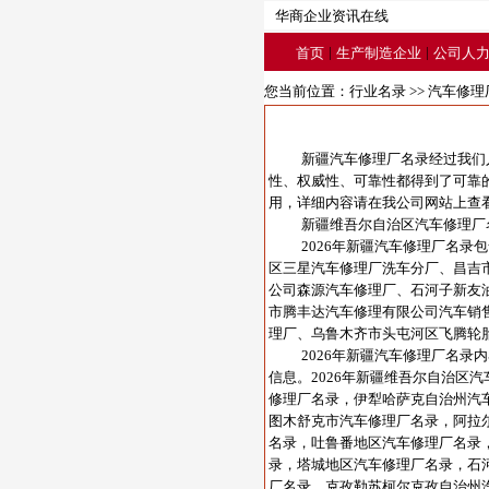
华商企业资讯在线
|
|
首页
生产制造企业
公司人
您当前位置：
行业名录
>>
汽车修理
新疆汽车修理厂名录经过我们
性、权威性、可靠性都得到了可靠
用，详细内容请在我公司网站上查
新疆维吾尔自治区汽车修理厂
2026年新疆汽车修理厂名
区三星汽车修理厂洗车分厂、昌吉
公司森源汽车修理厂、石河子新友
市腾丰达汽车修理有限公司汽车销
理厂、乌鲁木齐市头屯河区飞腾轮
2026年新疆汽车修理厂名
信息。2026年新疆维吾尔自治区
修理厂名录，伊犁哈萨克自治州汽
图木舒克市汽车修理厂名录，阿拉
名录，吐鲁番地区汽车修理厂名录
录，塔城地区汽车修理厂名录，石
厂名录，克孜勒苏柯尔克孜自治州