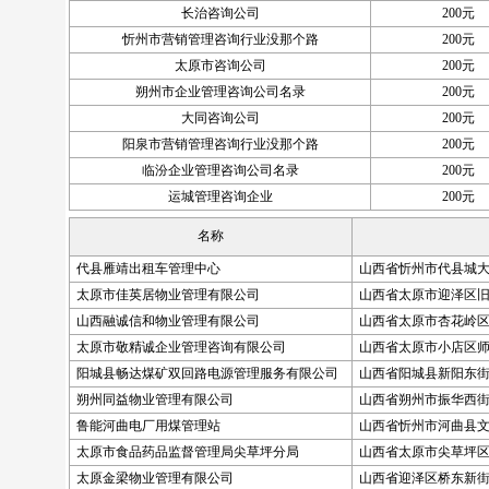
长治咨询公司
200元
忻州市营销管理咨询行业没那个路
200元
太原市咨询公司
200元
朔州市企业管理咨询公司名录
200元
大同咨询公司
200元
阳泉市营销管理咨询行业没那个路
200元
临汾企业管理咨询公司名录
200元
运城管理咨询企业
200元
名称
代县雁靖出租车管理中心
山西省忻州市代县城
太原市佳英居物业管理有限公司
山西省太原市迎泽区旧
山西融诚信和物业管理有限公司
山西省太原市杏花岭区
太原市敬精诚企业管理咨询有限公司
山西省太原市小店区师
阳城县畅达煤矿双回路电源管理服务有限公司
山西省阳城县新阳东街
朔州同益物业管理有限公司
山西省朔州市振华西
鲁能河曲电厂用煤管理站
山西省忻州市河曲县文
太原市食品药品监督管理局尖草坪分局
山西省太原市尖草坪区
太原金梁物业管理有限公司
山西省迎泽区桥东新街