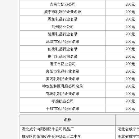
宜昌市奶业公司
200元
咸宁市乳制品企业名录
200元
恩施乳品行业名录
200元
荆州奶业公司
200元
随州乳品行业名录
200元
武汉市乳品公司名录
200元
仙桃乳品行业名录
200元
荆门乳品公司名录
200元
潜江市奶业公司
200元
襄阳市乳品行业名录
200元
黄冈乳制品企业名录
200元
神农架林区乳品公司名录
200元
鄂州乳制品企业名录
200元
孝感奶业公司
200元
十堰市乳品公司名录
200元
名称
湖北咸宁向阳湖奶牛公司乳品厂
湖北省咸宁
咸安区向阳湖奶牛良种场四五二中学
湖北省咸宁