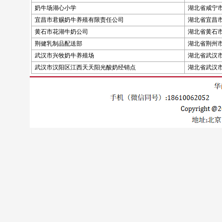
奶牛场湖心小学
湖北省咸宁
宜昌市君赐奶牛养殖有限责任公司
湖北省宜昌
黄石市花湖牛奶公司
湖北省黄石市
荆健乳制品配送部
湖北省荆州
武汉市兴牧奶牛养殖场
湖北省武汉
武汉市汉阳区江西天天阳光酸奶经销点
湖北省武汉