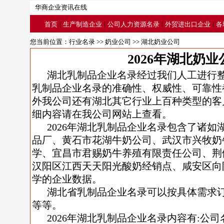
华商企业资讯在线
|
|
|
|
首页
生产制造企业
公司人力资源名录
外贸进出口企业
各
您当前位置：
行业名录
>>
奶业公司
>> 湖北奶业公司
2026年湖北奶业
湖北乳制品企业名录经过我们人工进行
乳制品企业名录的准确性、权威性、可靠性
外我公司还有湖北其它行业上百种类型的客
细内容请在我公司网站上查看。
2026年湖北乳制品企业名录包含了诸
品厂、黄石市花湖牛奶公司、武汉市兴牧奶
学、宜昌市君赐奶牛养殖有限责任公司、荆
汉阳区江西天天阳光酸奶经销点、咸安区向
学的企业数据。
湖北省乳制品企业名录可以按具体需求
等等。
2026年湖北乳制品企业名录内容有:公