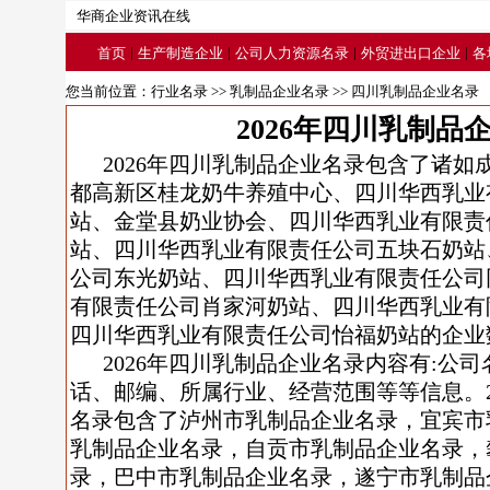
华商企业资讯在线
|
|
|
|
首页
生产制造企业
公司人力资源名录
外贸进出口企业
各
您当前位置：
行业名录
>>
乳制品企业名录
>> 四川乳制品企业名录
2026年四川乳制品
2026年四川乳制品企业名录包含了诸
都高新区桂龙奶牛养殖中心、四川华西乳业
站、金堂县奶业协会、四川华西乳业有限责
站、四川华西乳业有限责任公司五块石奶站
公司东光奶站、四川华西乳业有限责任公司
有限责任公司肖家河奶站、四川华西乳业有
四川华西乳业有限责任公司怡福奶站的企业
2026年四川乳制品企业名录内容有:公
话、邮编、所属行业、经营范围等等信息。2
名录包含了泸州市乳制品企业名录，宜宾市
乳制品企业名录，自贡市乳制品企业名录，
录，巴中市乳制品企业名录，遂宁市乳制品