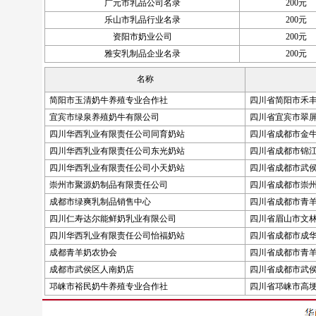
广元市乳品公司名录
200元
乐山市乳品行业名录
200元
资阳市奶业公司
200元
雅安乳制品企业名录
200元
名称
简阳市玉清奶牛养殖专业合作社
四川省简阳市禾
宜宾市绿泉养殖奶牛有限公司
四川省宜宾市翠
四川华西乳业有限责任公司同育奶站
四川省成都市金
四川华西乳业有限责任公司东光奶站
四川省成都市锦
四川华西乳业有限责任公司小天奶站
四川省成都市武
崇州市聚源奶制品有限责任公司
四川省成都市崇
成都市绿爽乳制品销售中心
四川省成都市青
四川仁寿达尔能鲜奶乳业有限公司
四川省眉山市文
四川华西乳业有限责任公司怡福奶站
四川省成都市成
成都青羊奶农协会
四川省成都市青
成都市武侯区人南奶店
四川省成都市武
邛崃市裕民奶牛养殖专业合作社
四川省邛崃市高