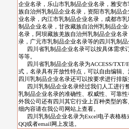
企业名录，乐山市乳制品企业名录，雅安市
族自治州乳制品企业名录，资阳市乳制品企
业名录，内江市乳制品企业名录，成都市乳
制品企业名录，甘孜藏族自治州乳制品企业
名录，阿坝藏族羌族自治州乳制品企业名录
录，广元市乳制品企业名录等的四川乳制品
四川省乳制品企业名录可以按具体需求
等等。
四川省乳制品企业名录为ACCESS/TXT/
式，名录具有开放性特点，可以自由编辑、
四川乳制品企业名录还可以按要求进行排版
四川乳制品企业名录经过我们人工进行
乳制品企业名录的准确性、权威性、可靠性
外我公司还有四川其它行业上百种类型的客
细内容请在我公司网站上查看。
四川乳制品企业名录为Excel电子表格格
QQ或者email网上发送。