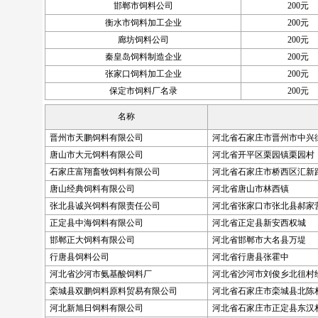
邯郸市饲料公司
200元
衡水市饲料加工企业
200元
廊坊饲料公司
200元
秦皇岛饲料制造企业
200元
张家口饲料加工企业
200元
保定市饲料厂名录
200元
名称
晋州市天鹏饲料有限公司
河北省石家庄市晋州市中兴
唐山市大元饲料有限公司
河北省开平区栗园镇栗园村
石家庄富翔畜牧饲料有限公司
河北省石家庄市桥西区汇新
唐山经典饲料有限公司
河北省唐山市林西镇
张北县诚兴饲料有限责任公司
河北省张家口市张北县郝家
正定县中海饲料有限公司
河北省正定县新安西权城
邯郸正大饲料有限公司
河北省邯郸市大名县万堤
行唐县饲料公司
河北省行唐县张霍中
河北省沙河市氨基酸饲料厂
河北省沙河市刘俊乡北徂村
栾城县双鹏饲料原料贸易有限公司
河北省石家庄市栾城县北陈
河北新旭日饲料有限公司
河北省石家庄市正定县东汉