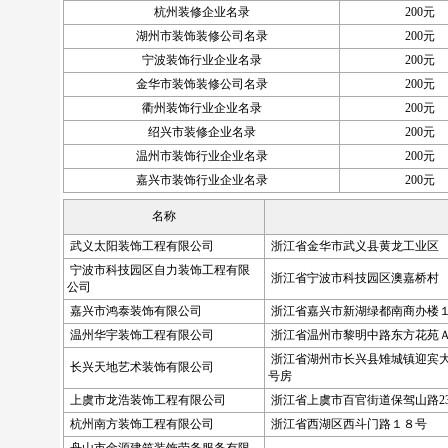
杭州装修企业名录
200元
湖州市装饰装修公司名录
200元
宁波装饰行业企业名录
200元
金华市装饰装修公司名录
200元
衢州装饰行业企业名录
200元
绍兴市装修企业名录
200元
温州市装饰行业企业名录
200元
嘉兴市装饰行业企业名录
200元
名称
武义太阳装饰工程有限公司
浙江省金华市武义县黄龙工业区
宁波市科技园区自力装饰工程有限
浙江省宁波市科技园区澳嘉桥村
公司
嘉兴市鸿泰装饰有限公司
浙江省嘉兴市新湖绿都南商办楼
温州华宇装饰工程有限公司
浙江省温州市黎明中路东方花苑
浙江省湖州市长兴县雉城镇迎宾
长兴天地艺术装饰有限公司
号房
上虞市龙浩装饰工程有限公司
浙江省上虞市百官街道保驾山路232
杭州南方装饰工程有限公司
浙江省西湖区西斗门路１８号