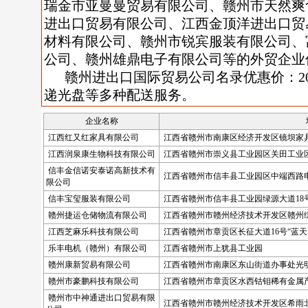
瑞金市亚曼曼贸易有限公司
、
赣州市天然爽
进出口贸易有限公司
、
江西金顶洋进出口贸
材料有限公司
、
赣州市锐宾服装有限公司
、
公司
、
赣州雄鼎电子有限公司
等的外贸企业
赣州进出口国际贸易公司名录优惠价：2
递光盘等多种配送服务。
企业名称
江西红又红家具有限公司
江西省赣州市南康区经济开发区镜坝家
江西润泉康生物科技有限公司
江西省赣州市崇义县工业园区关田工业
信丰金信诺安泰诺高新技术有
江西省赣州市信丰县工业园区中端西路
限公司
信丰宝玺服装有限公司
江西省赣州市信丰县工业园绿源大道18
赣州捷运仓储物流有限公司
江西省赣州市赣州经济技术开发区赣州综
江西芝麻乐科技有限公司
江西省赣州市章贡区长征大道16号“蓝天·华
乐丰电机（赣州）有限公司
江西省赣州市上犹县工业园
赣州康新贸易有限公司
江西省赣州市南康区东山街道办事处光明
赣州市豪鹏科技有限公司
江西省赣州市章贡区水西钴钼稀有金属
赣州市中神通进出口贸易有限
江西省赣州市赣州经济技术开发区希雨北路