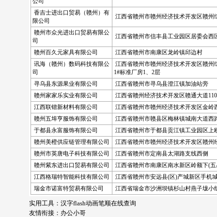
公司
香吉士进出口贸易（赣州）有
江西省赣州市赣州经济技术开发区赣州综
限公司
赣州市众光进出口贸易有限公
江西省赣州市信丰县工业园区居委会西
司
赣州百久元家具有限公司
江西省赣州市南康区龙岭镇邱边村
讯海（赣州）数码科技有限公
江西省赣州市赣州经济技术开发区赣州
司
1#标准厂房1、2层
寻乌县东源果业有限公司
江西省赣州市寻乌县澄江镇加油站旁
赣州家家乐实业有限公司
江西省赣州经济技术开发区赣通大道11
江西联锴新材料有限公司
江西省赣州市赣州经济技术开发区金岭西
赣州五埠亨服饰有限公司
江西省赣州市赣县区梅林镇城南大道西路2
于都县永富服饰有限公司
江西省赣州市于都县贡江镇工业园区上
赣州美橙供应链管理有限公司
江西省赣州市赣州经济技术开发区赣州
赣州市英唐电子科技有限公司
江西省赣州市定南县太湖路支线西侧
赣州紫东进出口贸易有限公司
江西省赣州市南康区南水新区岭额下(五星公
江西格瑞特智能科技有限公司
江西省赣州市安远县(区)产城新区手机城
瑞金市诺富特贸易有限公司
江西省瑞金市沙洲坝镇杉山村燕子垅小组
实用工具：
汉字flash动画笔顺在线查询
友情衔接：
办公小哥