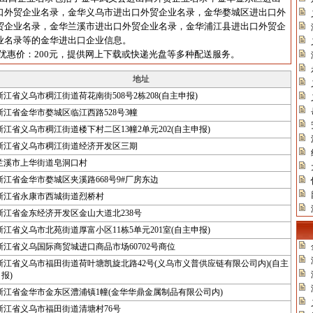
口外贸企业名录，金华义乌市进出口外贸企业名录，金华婺城区进出口外
贸企业名录，金华兰溪市进出口外贸企业名录，金华浦江县进出口外贸企
业名录等的金华进出口企业信息。
优惠价：200元，提供网上下载或快递光盘等多种配送服务。
地址
浙江省义乌市稠江街道荷花南街508号2栋208(自主申报)
浙江省金华市婺城区临江西路528号3幢
浙江省义乌市稠江街道楼下村二区13幢2单元202(自主申报)
浙江省义乌市稠江街道经济开发区三期
兰溪市上华街道皂洞口村
浙江省金华市婺城区夹溪路668号9#厂房东边
浙江省永康市西城街道烈桥村
浙江省金东经济开发区金山大道北238号
浙江省义乌市北苑街道厚富小区11栋5单元201室(自主申报)
浙江省义乌国际商贸城进口商品市场60702号商位
浙江省义乌市福田街道荷叶塘凯旋北路42号(义乌市义普供应链有限公司内)(自主
报)
浙江省金华市金东区澧浦镇1幢(金华华鼎金属制品有限公司内)
浙江省义乌市福田街道清塘村76号