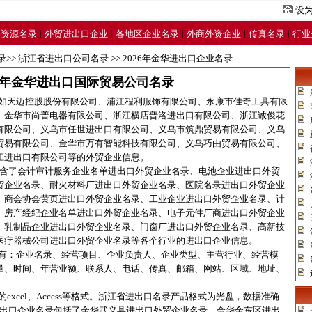
设
|
|
|
|
|
力资源名录
外贸进出口企业
各地区企业名录
外商外资企业
传真名录
行业
录
>>
浙江省进出口公司名录
>> 2026年金华进出口企业名录
26年金华进出口国际贸易公司名录
如
天迈控股股份有限公司
、
浦江程利服饰有限公司
、
永康市佳奇工具有限
、
金华市尚普电器有限公司
、
浙江横店普洛进出口有限公司
、
浙江诚俊花
有限公司
、
义乌市任世进出口有限公司
、
义乌市筑鼎贸易有限公司
、
义乌
贸易有限公司
、
金华市万有智能科技有限公司
、
义乌巧由贸易有限公司
、
江进出口有限公司
等的外贸企业信息。
据包含了会计审计服务企业名单进出口外贸企业名录、电池企业进出口外贸
贸企业名录、耐火材料厂进出口外贸企业名录、医院名录进出口外贸企业
、商会协会黄页进出口外贸企业名录、工业企业进出口外贸企业名录、计
、房产经纪企业名单进出口外贸企业名录、电子元件厂商进出口外贸企业
、乳制品企业进出口外贸企业名录、门窗厂进出口外贸企业名录、高新技
医疗器械公司进出口外贸企业名录等各个行业的进出口企业信息。
有：企业名录、经营项目、企业负责人、企业类型、主营行业、经营模
量、时间、年营业额、联系人、电话、传真、邮箱、网站、区域、地址、
xcel、Access等格式。浙江省进出口名录产品格式为光盘，数据准确
金华进出口企业名录包括了金华武义县进出口外贸企业名录，金华金东区进出