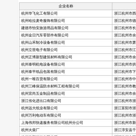
企业名称
杭州华飞化工有限公司
浙江杭州市西
杭州哈拉麦奇服饰有限公司
浙江杭州市德
建德市怡安旅游用品有限公司
浙江杭州市长庆
杭州金日汽车零部件有限公司
浙江杭州市余
杭州山禾制冷设备有限公司
浙江杭州市萧
杭州立世电子有限公司
浙江杭州市江干
杭州正博新型建筑材料有限公司
浙江杭州市余
杭州泰明机电设备有限公司
浙江杭州市拱
杭州泰平纸品包装有限公司
浙江杭州市下
杭州一唯百货有限公司
浙江杭州市中河
杭州三峰保温防水材料工程有限公司
浙江杭州市教
杭州宜尚五金制品有限公司
浙江杭州市余
浙江传化进出口有限公司
浙江杭州市浙
杭州远大纸业有限公司
浙江富阳市浙
杭州万利电动车有限公司
浙江杭州市浙
上海伟邦快递服务有限公司杭州分公司
浙江杭州市新
杭州火柴厂
浙江淳安县千