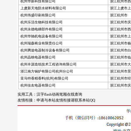
杭州华新科技有限公司
浙江杭州市西
上虞新天地防水材料有限公司
浙江上虞市上
杭州伟盛印刷有限公司
浙江杭州市
杭州乐活生物科技有限公司
浙江杭州市庆春
杭州永德电梯部件有限公司
浙江杭州市西
杭州华驰机电设备有限公司
浙江杭州市上城
杭州瑞森椅业有限责任公司
浙江杭州市杨
杭州腾途电器制冷设备有限公司
浙江杭州市白
杭州晶映电器有限公司
浙江杭州市临
杭州丰源造纸技术工程咨询有限公司
浙江杭州市大学
浙江南方锅炉有限公司杭州分公司
浙江杭州市景芳
亚马特香精香料(杭州)有限公司
浙江杭州市经济
杭州佳友电器有限公司
浙江杭州市庆
实用工具：
汉字flash动画笔顺在线查询
友情衔接：
申请与本站友情衔接请联系本站QQ