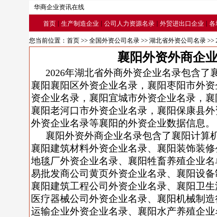
华商企业资讯在线
|
|
|
|
首页
生产制造企业
公司人力资源名录
外贸进出口企业
各
您当前位置：
首页
>>
全国外资公司名录
>>
湖北省外资公司名录
>>
襄阳外资外商企
2026年湖北省外商外资企业名录包含
襄阳襄阳区外资企业名录，襄阳枣阳市外资
资企业名录，襄阳宜城市外资企业名录，襄
襄阳老河口市外资企业名录，襄阳保康县外
外资企业名录等襄阳的外资企业数据信息。
襄阳外资外商企业名录包含了襄阳计算
襄阳建筑材料外资企业名录、襄阳装饰装修
地毯厂外资企业名录、襄阳牲畜养殖企业名
易批发商公司黄页外资企业名录、襄阳设备
襄阳建筑工程公司外资企业名录、襄阳卫生
医疗器械公司外资企业名录、襄阳机械制造
运输企业外资企业名录、襄阳水产养殖企业