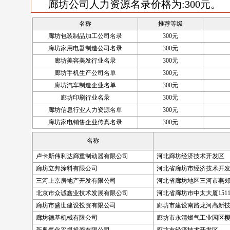
廊坊公司人力资源名录价格为:300元。
名称
推荐等级
廊坊包装制品加工公司名录
300元
廊坊家用电器制造公司名录
300元
廊坊美容美发行业名录
300元
廊坊手机生产公司名单
300元
廊坊汽车制造企业名单
300元
廊坊印刷行业名录
300元
廊坊信息行业人力资源名单
300元
廊坊家电销售企业传真名录
300元
名称
卢卡斯伟利达廊重制动器有限公司
河北廊坊经济技术开发区
廊坊立邦涂料有限公司
河北省廊坊市经济技术开
三河上京房地产开发有限公司
河北省廊坊地区三河市燕
北京市众诚鑫业技术发展有限公司
河北省廊坊市中太大厦151
廊坊市盛世建设投资有限公司
廊坊市建设南路龙河高新技
廊坊德基机械有限公司
廊坊市永清燃气工业园区