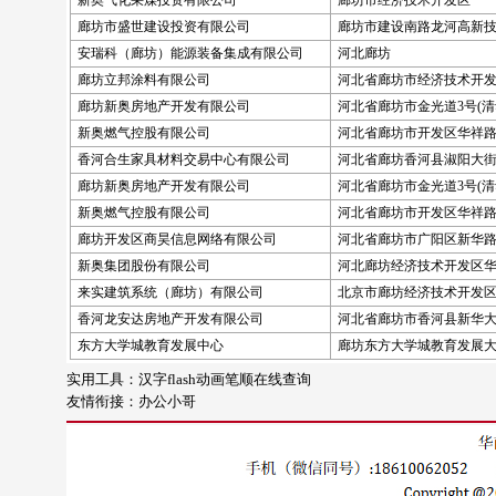
新奥气化采煤投资有限公司
廊坊市经济技术开发区
廊坊市盛世建设投资有限公司
廊坊市建设南路龙河高新技
安瑞科（廊坊）能源装备集成有限公司
河北廊坊
廊坊立邦涂料有限公司
河北省廊坊市经济技术开
廊坊新奥房地产开发有限公司
河北省廊坊市金光道3号(清
新奥燃气控股有限公司
河北省廊坊市开发区华祥
香河合生家具材料交易中心有限公司
河北省廊坊香河县淑阳大街4
廊坊新奥房地产开发有限公司
河北省廊坊市金光道3号(清
新奥燃气控股有限公司
河北省廊坊市开发区华祥
廊坊开发区商昊信息网络有限公司
河北省廊坊市广阳区新华路
新奥集团股份有限公司
河北廊坊经济技术开发区
来实建筑系统（廊坊）有限公司
北京市廊坊经济技术开发
香河龙安达房地产开发有限公司
河北省廊坊市香河县新华大
东方大学城教育发展中心
廊坊东方大学城教育发展大
实用工具：
汉字flash动画笔顺在线查询
友情衔接：
办公小哥